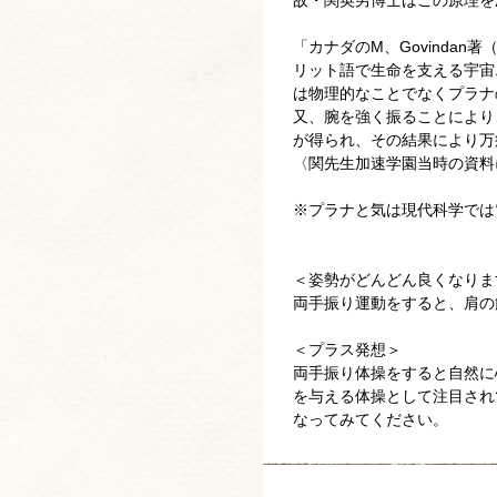
故・関英男博士はこの原理を
「カナダのM、Govindan著
リット語で生命を支える宇宙
は物理的なことでなくプラナ
又、腕を強く振ることにより
が得られ、その結果により万
〈関先生加速学園当時の資料
※プラナと気は現代科学では
＜姿勢がどんどん良くなりま
両手振り運動をすると、肩の
＜プラス発想＞
両手振り体操をすると自然に
を与える体操として注目され
なってみてください。