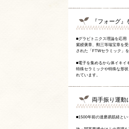
『フォーグ』
■グラビトニクス理論を応用
紫綬褒章、勲三等瑞宝章を受
された「FTWセラミック」
■電子を集めるから体イキイキ
特殊セラミックや特殊な形状
れています。
両手振り運動
■1500年前の達磨易筋経