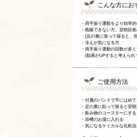
こんな方にお
・両手振り運動をより効率的
・熟睡できない方、翌朝目覚
(足の裏に張って寝ると、翌
・冷えが気になる方
・両手振り運動の回数が多く
(効果がUPすると考えられて
ご使用方法
・付属のバンドで手にはめて
・足の裏に貼って寝ると翌朝
・飲み物のコースターにする
・浴槽のお湯に入れる
・気になるケミカルな化粧品