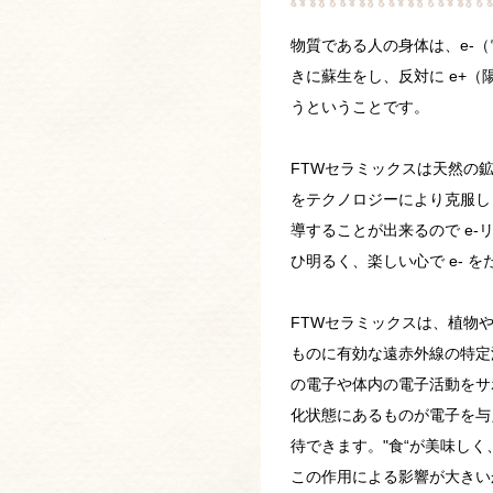
物質である人の身体は、e-
きに蘇生をし、反対に e+
うということです。
FTWセラミックスは天然の
をテクノロジーにより克服し
導することが出来るので e-
ひ明るく、楽しい心で e- 
FTWセラミックスは、植物
ものに有効な遠赤外線の特定
の電子や体内の電子活動をサ
化状態にあるものが電子を与
待できます。"食“が美味し
この作用による影響が大きい