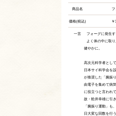
商品名
フ
価格(税込)
￥3
一言
フォーグに発生す
よく体の中に取り
健やかに。
高次元科学者とし
日本サイ科学会を
が推奨した「腕振
由電子を集めて病
に役立つと言われ
故・舩井幸雄に引
「腕振り運動」も、
日大変な回数を行