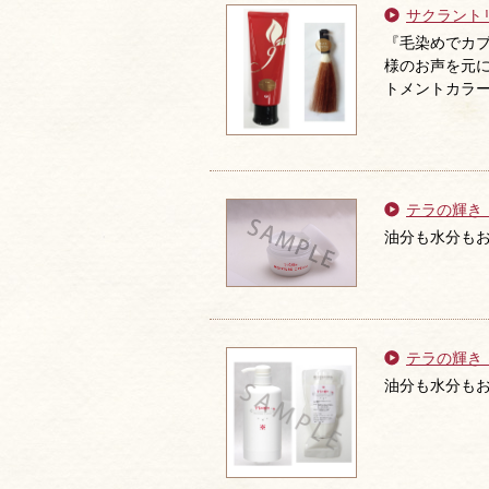
サクラント
『毛染めでカブ
様のお声を元に
トメントカラ
テラの輝き
油分も水分も
テラの輝き
油分も水分も