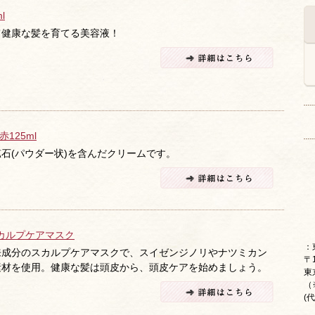
ml
て健康な髪を育てる美容液！
125ml
石(パウダー状)を含んだクリームです。
カルプケアマスク
：
来成分のスカルプケアマスクで、スイゼンジノリやナツミカン
〒1
素材を使用。健康な髪は頭皮から、頭皮ケアを始めましょう。
東
（
(代