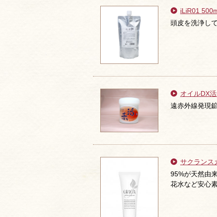
iLiR01 500
頭皮を洗浄し
オイルDX活赤
遠赤外線発現鉱
サクランス
95%が天然由
花水など安心