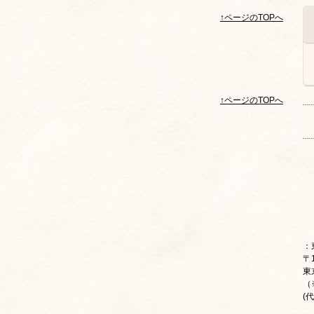
↑ページのTOPへ
↑ページのTOPへ
：
〒1
東
（
(代