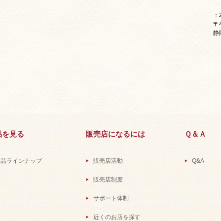
：
〒4
静
品を見る
販売店になるには
Ｑ＆Ａ
商品ラインナップ
販売店活動
Q&A
販売店制度
サポート体制
近くのお店を探す