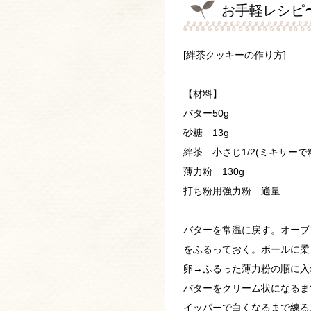
お手軽レシピ〜
[絆茶クッキーの作り方]
【材料】
バター50g
砂糖 13g
絆茶 小さじ1/2(ミキサー
薄力粉 130g
打ち粉用強力粉 適量
バターを常温に戻す。オーブ
をふるっておく。ボールに柔
卵→ふるった薄力粉の順に入
バターをクリーム状になるま
イッパーで白くなるまで練る