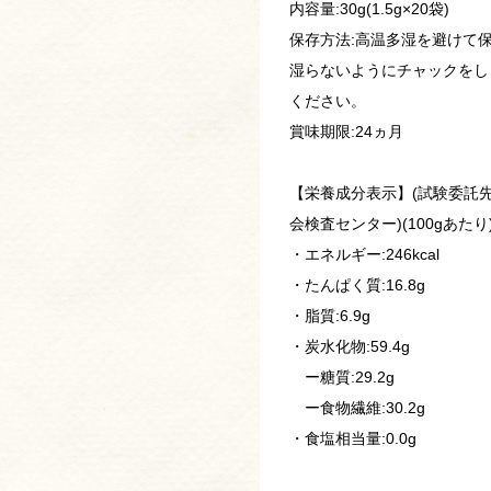
内容量:30g(1.5g×20袋)
保存方法:高温多湿を避けて
湿らないようにチャックをし
ください。
賞味期限:24ヵ月
【栄養成分表示】(試験委託
会検査センター)(100gあたり
・エネルギー:246kcal
・たんぱく質:16.8g
・脂質:6.9g
・炭水化物:59.4g
ー糖質:29.2g
ー食物繊維:30.2g
・食塩相当量:0.0g