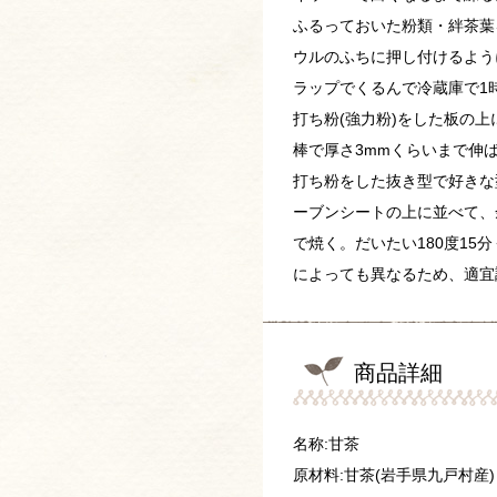
ふるっておいた粉類・絆茶葉
ウルのふちに押し付けるよう
ラップでくるんで冷蔵庫で1
打ち粉(強力粉)をした板の
棒で厚さ3mmくらいまで伸
打ち粉をした抜き型で好きな
ーブンシートの上に並べて、
で焼く。だいたい180度15
によっても異なるため、適宜
商品詳細
名称:甘茶
原材料:甘茶(岩手県九戸村産)