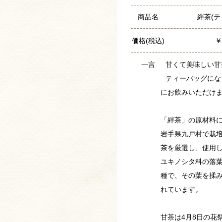
商品名
絆茶(テ
価格(税込)
￥
一言
甘くて美味しい甘
ティーバッグにな
にお飲みいただけ
「絆茶」の原材料
岩手県九戸村で栽
茶を厳選し、使用
ユキノシタ科の落
種で、その葉を揉
れています。
甘茶は4月8日の花