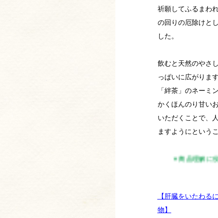
祈願してふるまわ
の回りの厄除けと
した。
飲むと天然のやさ
っぱいに広がりま
「絆茶」のネーミ
かくほんのり甘い
いただくことで、
ますようにという
▼商品理解に役立つ記事はこちら▼ 
【肝臓をいたわる
物】